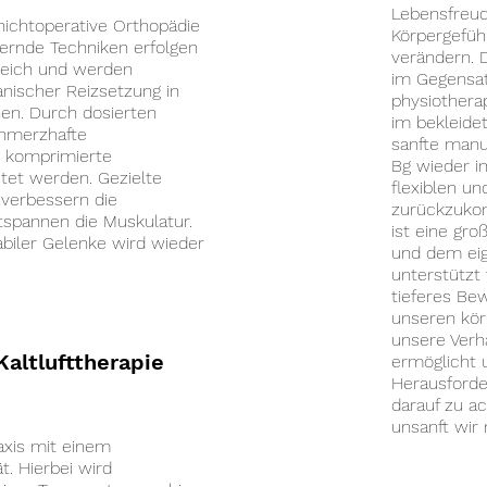
Lebensfreud
 nichtoperative Orthopädie
Körpergefüh
ernde Techniken erfolgen
verändern. 
reich und werden
im Gegensat
nischer Reizsetzung in
physiother
nen. Durch dosierten
im bekleidet
hmerzhafte
sanfte manu
d komprimierte
Bg wieder in
tet werden. Gezielte
flexiblen un
 verbessern die
zurückzukom
tspannen die Muskulatur.
ist eine gro
tabiler Gelenke wird wieder
und dem ei
unterstützt
tieferes Be
unseren kör
unsere Verh
altlufttherapie
ermöglicht 
Herausforde
darauf zu a
unsanft wir
raxis mit einem
t. Hierbei wird