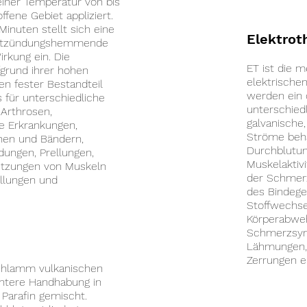
 einer Temperatur von bis
ffene Gebiet appliziert.
inuten stellt sich eine
Elektrot
entzündungshemmende
rkung ein. Die
ET ist die 
ufgrund ihrer hohen
elektrische
n fester Bestandteil
werden ein 
 für unterschiedliche
unterschied
 Arthrosen,
galvanische,
e Erkrankungen,
Ströme behan
nen und Bändern,
Durchblutun
ungen, Prellungen,
Muskelaktiv
etzungen von Muskeln
der Schmerz
llungen und
des Bindeg
Stoffwechse
Körperabwehr
Schmerzsyn
Lähmungen,
Zerrungen e
schlamm vulkanischen
chtere Handhabung in
 Parafin gemischt.