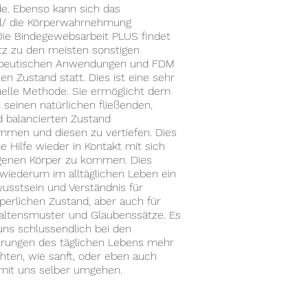
e. Ebenso kann sich das
l/ die Körperwahrnehmung
Die Bindegewebsarbeit PLUS findet
z zu den meisten sonstigen
apeutischen Anwendungen und FDM
en Zustand statt. Dies ist eine sehr
elle Methode. Sie ermöglicht dem
 seinen natürlichen fließenden,
d balancierten Zustand
men und diesen zu vertiefen. Dies
ße Hilfe wieder in Kontakt mit sich
genen Körper zu kommen. Dies
 wiederum im alltäglichen Leben ein
wusstsein und Verständnis für
perlichen Zustand, aber auch für
altensmuster und Glaubenssätze. Es
uns schlussendlich bei den
rungen des täglichen Lebens mehr
chten, wie sanft, oder eben auch
 mit uns selber umgehen.