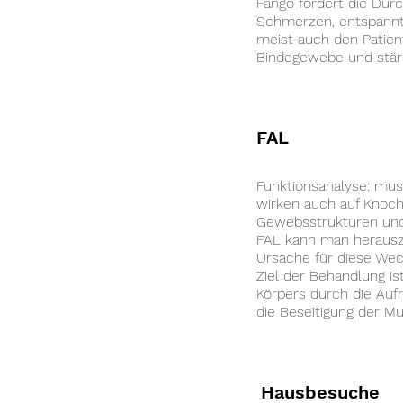
Fango fördert die Durc
Schmerzen, entspannt
meist auch den Patien
Bindegewebe und stä
FAL
Funktionsanalyse: mu
wirken auch auf Knoc
Gewebsstrukturen und
FAL kann man herausz
Ursache für diese Wec
Ziel der Behandlung is
Körpers durch die Auf
die Beseitigung der M
Hausbesuche