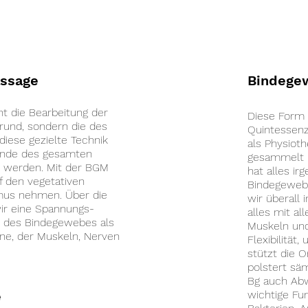
ssage
Bindege
ht die Bearbeitung der
Diese Form 
rund, sondern die des
Quintessenz
iese gezielte Technik
als Physiot
ände des gesamten
gesammelt u
 werden. Mit der BGM
hat alles i
f den vegetativen
Bindegewebe
mus nehmen. Über die
wir überall
ir eine Spannungs-
alles mit a
l des Bindegewebes als
Muskeln und
ne, der Muskeln, Nerven
Flexibilitä
stützt die O
polstert sä
Bg auch Abw
e
wichtige Fu