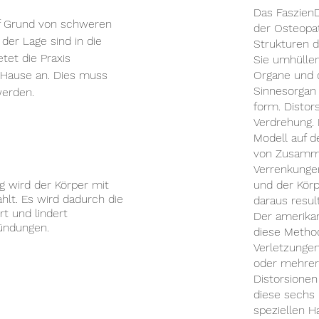
Das FaszienD
f Grund von schweren
der Osteopa
der Lage sind in die
Strukturen d
tet die Praxis
Sie umhüllen
 Hause an. Dies muss
Organe und d
Sinnesorgan 
werden.
form.
Distor
Verdrehung.
Modell auf 
von Zusamme
Verrenkunge
g wird der Körper mit
und der Körp
hlt. Es wird dadurch die
daraus resul
t und lindert
Der amerikan
ündungen.
diese Method
Verletzungen
oder mehrer
Distorsione
diese sechs 
speziellen H