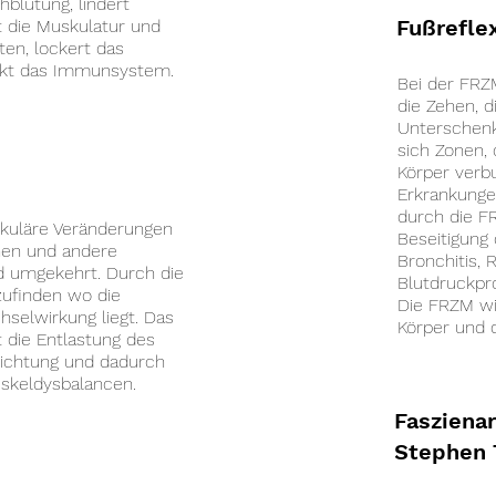
hblutung, lindert
Fußrefl
 die Muskulatur und
ten, lockert das
rkt das Immunsystem.
Bei der FRZ
die Zehen, d
Unterschenke
sich Zonen,
Körper verbu
Erkrankunge
durch die F
skuläre Veränderungen
Beseitigung 
hen und andere
Bronchitis,
 umgekehrt. Durch die
Blutdruckpr
ufinden wo die
Die FRZM wi
hselwirkung liegt. Das
Körper und d
t die Entlastung des
richtung und dadurch
uskeldysbalancen.
Fasziena
Stephen 