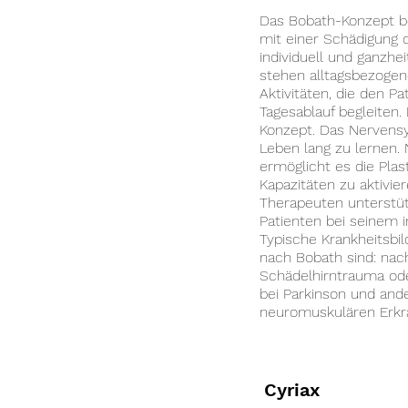
Das Bobath-Konzept b
mit einer Schädigung
individuell und ganzhei
stehen alltagsbezogen
Aktivitäten, die den P
Tagesablauf begleiten.
Konzept. Das Nervensy
Leben lang zu lernen.
ermöglicht es die Plas
Kapazitäten zu aktivie
Therapeuten unterstü
Patienten bei seinem i
Typische Krankheitsbil
nach Bobath sind: nac
Schädelhirntrauma ode
bei Parkinson und and
neuromuskulären Erkr
Cyriax