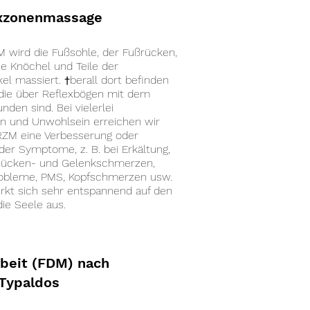
exzonenmassage
M wird die Fußsohle, der Fußrücken,
ie Knöchel und Teile der
l massiert. †berall dort befinden
 die über Reflexbögen mit dem
nden sind. Bei vielerlei
n und Unwohlsein erreichen wir
RZM eine Verbesserung oder
der Symptome, z. B. bei Erkältung,
 Rücken- und Gelenkschmerzen,
obleme, PMS, Kopfschmerzen usw.
rkt sich sehr entspannend auf den
ie Seele aus.
rbeit (FDM) nach
Typaldos