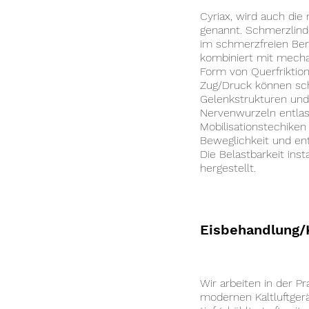
Cyriax, wird auch die
genannt. Schmerzlind
im schmerzfreien Be
kombiniert mit mecha
Form von Querfriktio
Zug/Druck können sc
Gelenkstrukturen un
Nervenwurzeln entlas
Mobilisationstechiken
Beweglichkeit und en
Die Belastbarkeit ins
hergestellt.
Eisbehandlung/K
Wir arbeiten in der P
modernen Kaltluftgerä