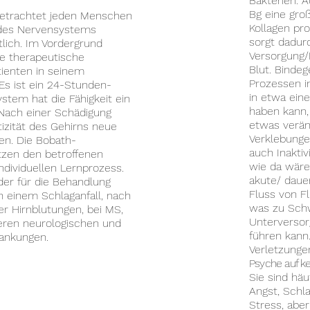
Bakterien. 
Bg eine gro
etrachtet jeden Menschen
Kollagen pr
 des Nervensystems
sorgt dadur
tlich. Im Vordergrund
Versorgung/
e therapeutische
Blut. Bindeg
atienten in seinem
Prozessen i
 Es ist ein 24-Stunden-
in etwa ein
stem hat die Fähigkeit ein
haben kann,
 Nach einer Schädigung
etwas verän
tizität des Gehirns neue
Verklebunge
ren. Die Bobath-
auch Inaktivi
tzen den betroffenen
wie da wäre
ndividuellen Lernprozess.
akute/ daue
der für die Behandlung
Fluss von Fl
h einem Schlaganfall, nach
was zu Schw
r Hirnblutungen, bei MS,
Unterversor
eren neurologischen und
führen kann
ankungen.
Verletzung
Psyche auf ke
Sie sind häu
Angst, Schl
Stress, aber