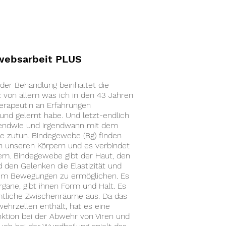
websarbeit PLUS
der Behandlung beinhaltet die
 von allem was ich in den 43 Jahren
herapeutin an Erfahrungen
nd gelernt habe. Und letzt-endlich
rgendwie und irgendwann mit dem
 zutun. Bindegewebe (Bg) finden
 in unseren Körpern und es verbindet
llem. Bindegewebe gibt der Haut, den
 den Gelenken die Elastizität und
t, um Bewegungen zu ermöglichen. Es
rgane, gibt ihnen Form und Halt. Es
mtliche Zwischenräume aus. Da das
ehrzellen enthält, hat es eine
nktion bei der Abwehr von Viren und