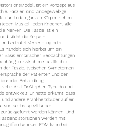
istorsionsModell ist ein Konzept aus
thie.
Faszien sind bindegewebige
ie durch den ganzen Körper ziehen.
 jeden Muskel, jeden Knochen, alle
ie Nerven. Die Faszie ist ein
und bildet die Körper-
sion bedeutet Verrenkung oder
Es handelt sich hierbei um ein
der Basis empirischer Beobachtungen
nhängen zwischen spezifischer
n der Faszie, typischen Symptomen
ersprache der Patienten und der
tierender Behandlung.
ische Arzt Dr.Stephen Typaldos hat
e entwickelt. Er hatte erkannt, dass
 und andere Krankheitsbilder auf ein
e von sechs spezifischen
n zurückgeführt werden können. Und
Fasziendistorsionen werden mit
andgriffen behoben.FDM kann bei