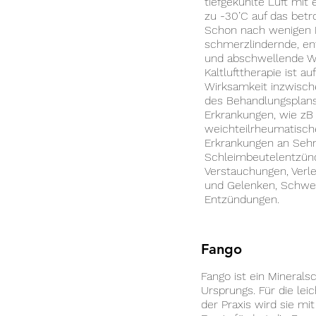
tiefgekühlte Luft mit
zu -30’C auf das betro
Schon nach wenigen M
schmerzlindernde, 
und abschwellende Wi
Kaltlufttherapie ist a
Wirksamkeit inzwische
des Behandlungsplans
Erkrankungen, wie zB
weichteilrheumatisch
Erkrankungen an Seh
Schleimbeutelentzünd
Verstauchungen, Verl
und Gelenken, Schwe
Entzündungen.
Fango
Fango ist ein Mineral
Ursprungs. Für die lei
der Praxis wird sie mit