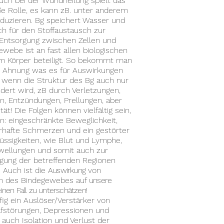
Auch bei der Wundheilung spielt das
ße Rolle, es kann zB. unter anderem
oduzieren. Bg speichert Wasser und
ch für den Stoffaustausch zur
Entsorgung zwischen Zellen und
ewebe ist an fast allen biologischen
m Körper beteiligt. So bekommt man
e Ahnung was es für Auswirkungen
 wenn die Struktur des Bg auch nur
dert wird, zB durch Verletzungen,
n, Entzündungen, Prellungen, aber
tät! Die Folgen können vielfältig sein,
n: eingeschränkte Beweglichkeit,
rhafte Schmerzen und ein gestörter
üssigkeiten, wie Blut
und Lymphe,
ellungen und somit auch zur
gung der betreffenden Regionen
. Auch ist die
Auswirkung
von
en des Bindegewebes auf
unsere
inen Fall zu unterschätzen!
fig ein Auslöser/Verstärker von
afstörungen, Depressionen und
 auch Isolation und Verlust der